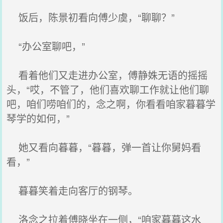
饭后，陈景初看向傅少虞，“聊聊？”
“办公室聊吧，”
看着他们又走进办公室，傅静姝无语的摇摇
头，“哎，不管了，他们喜欢聊工作就让他们聊
吧，咱们唠咱们的，念之啊，你看看咱家暮暮学
琴学的如何，”
她又看向暮暮，“暮暮，弹一首让你舅妈看
看，”
暮暮笑着走向客厅的钢琴。
洛念之拉着傅晓坐在一侧，“咱家暮暮这水