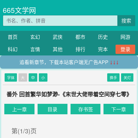
665文学网
搜索
首页
玄幻
武侠
都市
历史
网游
科幻
言情
其他
排行
完本
登录
追看新章节，下载本站客户端无广告APP
↓↓↓
字体
大
中
小
换手
关灯
番外 回首繁华如梦渺-《末世大佬带着空间穿七零》
上一章
目录
存书签
下一章
第(1/3)页