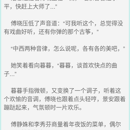
平，快赶上大师了...”
傅晓压低了声音道：“可我听这个，总觉得没
有戏曲好听，还有你弹的那个古筝，”
“中西两种音律，怎么说呢，各有各的美吧，”
她笑着看向暮暮，“暮暮，谈首欢快点的曲
子...”
暮暮手指微顿，又变换了一个调子，听着这
个欢愉的音调，傅晓也跟着点头轻哼，景安跟着
蹦跶起来，气氛顿时一片欢乐。
傅静姝和李秀芬商量着年夜饭的菜单，偶尔