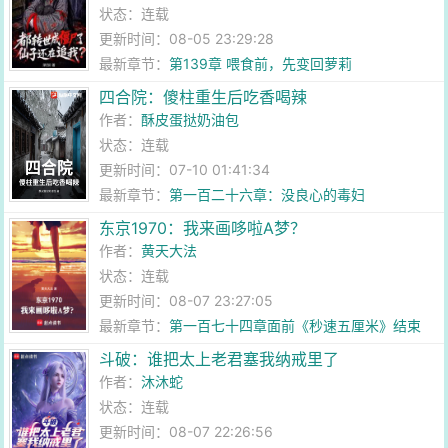
状态：连载
更新时间：08-05 23:29:28
最新章节：
第139章 喂食前，先变回萝莉
四合院：傻柱重生后吃香喝辣
作者：
酥皮蛋挞奶油包
状态：连载
更新时间：07-10 01:41:34
最新章节：
第一百二十六章：没良心的毒妇
东京1970：我来画哆啦A梦？
作者：
黄天大法
状态：连载
更新时间：08-07 23:27:05
最新章节：
第一百七十四章面前《秒速五厘米》结束
斗破：谁把太上老君塞我纳戒里了
作者：
沐沐蛇
状态：连载
更新时间：08-07 22:26:56