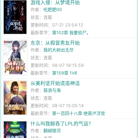
游戏入侵：从梦境开始
作者：
吃肥肥00
状态：连载
更新时间：07-21 23:54:12
最新章节：
第102章 我要验尸。
东京：从假冒男友开始
作者：
我的大树出无尽
状态：连载
更新时间：08-07 18:15:59
最新章节：
第159章 1V6
从美利坚开始谎造神话
作者：
鼓浪与海
状态：连载
更新时间：08-07 15:05:14
最新章节：
第一百四十八章 绝密卢浮宫
什么叫我鲸吞了LPL的气运？
作者：
翻越银河