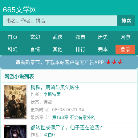
665文学网
搜索
首页
玄幻
武侠
都市
历史
网游
科幻
言情
其他
排行
完本
登录
↓↓↓
追看新章节，下载本站客户端无广告APP
网游小说列表
钢铁，病菌与奥法医生
作者：
李斯特菌
状态：连载
更新时间：08-08 00:11:34
最新章节：
第163章 不会有意外的
都转世成僵尸了，仙子还在追我？
作者：
深白0