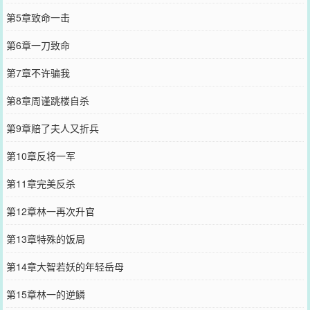
第5章致命一击
第6章一刀致命
第7章不许骗我
第8章周谨跳楼自杀
第9章赔了夫人又折兵
第10章反将一军
第11章完美反杀
第12章林一再次升官
第13章特殊的饭局
第14章大智若妖的年轻岳母
第15章林一的逆鳞