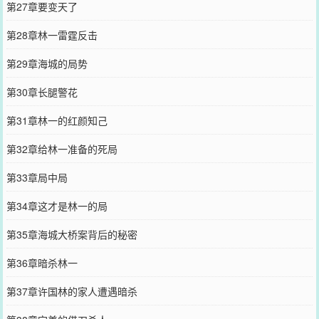
第27章要变天了
第28章林一雷霆反击
第29章海城的局势
第30章长腿警花
第31章林一的红颜知己
第32章给林一准备的死局
第33章局中局
第34章这才是林一的局
第35章海城大桥案背后的秘密
第36章暗杀林一
第37章许国林的家人遭遇暗杀