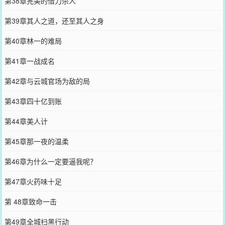
第38章完美的借刀杀人
第39章其人之道，还至其人之身
第40章林一的难局
第41章一战成名
第42章与云城官场为敌的局
第43章四十亿到账
第44章美人计
第45章那一夜的温柔
第46章为什么一定要逼我呢？
第47章火药味十足
第 48章致命一击
第49章全城扫黑行动