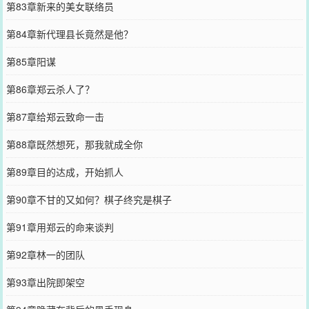
第83章新来的美女联络员
第84章新代理县长竟然是他？
第85章阳谋
第86章郑云杀人了？
第87章给郑云致命一击
第88章既然想死，那我就成全你
第89章目的达成，开始抓人
第90章不甘的又如何？棋子终究是棋子
第91章用郑云的命来谈判
第92章林一的团队
第93章出院即架空