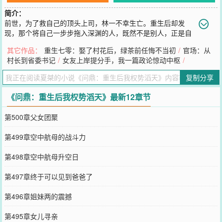
简介：
前世，为了救自己的顶头上司，林一不幸生亡。重生后却发
现，那个将自己一步步拖入深渊的人，既然不是别人，正是自
己敬畏的顶头上司。既然上天给了自己一次重生的机会，那么这一世
其它作品：
重生七零：娶了村花后，绿茶前任悔不当初
/
官场：从
的命运，必须掌握在自己手里……哪怕，神挡杀神，佛挡杀佛……
村长到省委书记
/
女友上岸提分手，我一篇政论惊动中枢
/
您要是觉得《
问鼎：重生后我权势滔天
》还不错的话请不要忘记向您
QQ群和微博微信里的朋友推荐哦！
复制分享
《问鼎：重生后我权势滔天》最新12章节
第500章父女团聚
第499章空中航母的战斗力
第498章空中航母升空日
第497章终于可以见到爸爸了
第496章姐妹两的震撼
第495章女儿寻亲