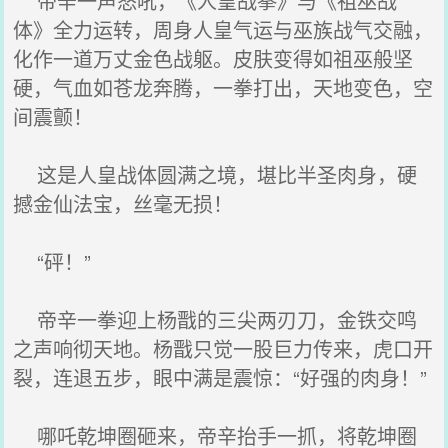
帝辛一声怒吼，《人皇战拳》与《祖巫战
体》全力运转，周身人皇气运与巫族战气交融，
化作一道万丈金色战躯。皮肤变得如祖巫般坚
硬，气血如苍龙奔腾，一拳打出，天地变色，空
间震颤！
这是人皇战体圆满之境，堪比半圣肉身，硬
撼金仙法宝，丝毫无损！
“砰！”
帝辛一拳迎上杨戬的三尖两刃刀，金铁交鸣
之声响彻天地。杨戬只觉一股巨力传来，虎口开
裂，连退五步，眼中满是震惊：“好强的肉身！”
哪吒乾坤圈砸来，帝辛抬手一抓，将乾坤圈