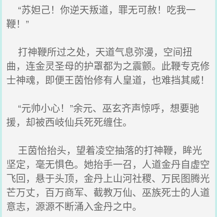
“苏妲己！你逆天叛道，罪无可赦！吃我一
鞭！”
打神鞭所过之处，天道气息弥漫，空间扭
曲，连金灵圣母的护罩都为之震颤。此鞭专克修
士神魂，即便王茵怡修有人皇道，也难挡其威！
“元帅小心！”余元、巫玄齐声惊呼，想要驰
援，却被西岐仙兵死死缠住。
王茵怡抬头，望着凌空抽落的打神鞭，眸光
坚定，毫无惧色。她抬手一召，人道金丹自虚空
飞回，悬于头顶，金丹上山河社稷、万民图腾光
芒万丈，百万商军、截教万仙、巫族死士的人道
意志，源源不断涌入金丹之中。