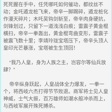
死死握在手中，任凭哪吒如何催动，都纹丝不
动；金吒遁龙桩飞来，帝辛一脚踢碎，遁龙桩化
作漫天碎片；木吒吴钩剑斩至，帝辛肉身硬抗，
剑锋划过，只留下一道浅浅白痕；雷震子黄金棍
横扫，帝辛一拳轰出，黄金棍弯曲变形，雷震子
被震飞数十里；李靖玲珑宝塔压下，帝辛头顶人
皇印光芒暴涨，宝塔被生生顶回！
“我乃人皇，身为人族之主，岂容尔等仙兵放
肆？”
帝辛纵身跃起，人皇战体全力爆发，一拳一
个，将西岐六杰打得节节败退。商军将士见人皇
神威，士气大振，百万雄师如潮水般冲杀而上，
与西岐军展开殊死搏杀。