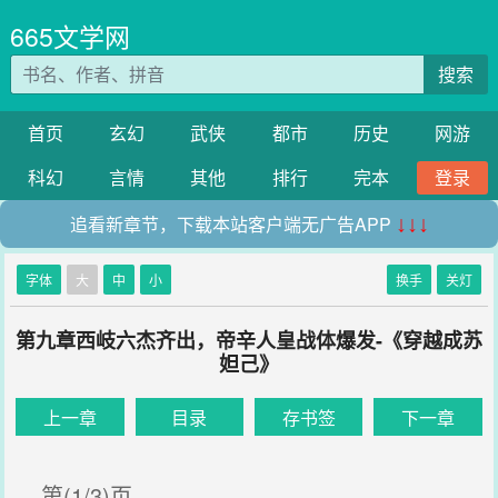
665文学网
搜索
首页
玄幻
武侠
都市
历史
网游
科幻
言情
其他
排行
完本
登录
追看新章节，下载本站客户端无广告APP
↓↓↓
字体
大
中
小
换手
关灯
第九章西岐六杰齐出，帝辛人皇战体爆发-《穿越成苏
妲己》
上一章
目录
存书签
下一章
第(1/3)页