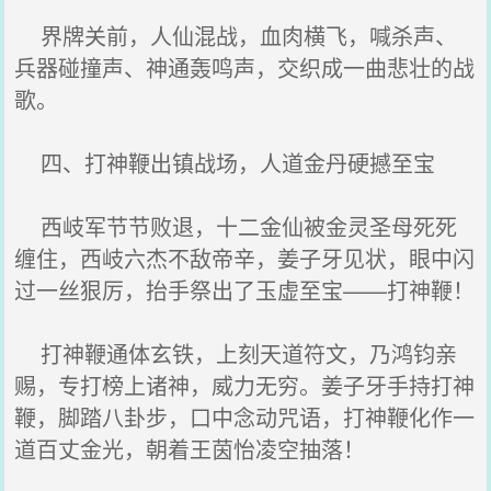
界牌关前，人仙混战，血肉横飞，喊杀声、
兵器碰撞声、神通轰鸣声，交织成一曲悲壮的战
歌。
四、打神鞭出镇战场，人道金丹硬撼至宝
西岐军节节败退，十二金仙被金灵圣母死死
缠住，西岐六杰不敌帝辛，姜子牙见状，眼中闪
过一丝狠厉，抬手祭出了玉虚至宝——打神鞭！
打神鞭通体玄铁，上刻天道符文，乃鸿钧亲
赐，专打榜上诸神，威力无穷。姜子牙手持打神
鞭，脚踏八卦步，口中念动咒语，打神鞭化作一
道百丈金光，朝着王茵怡凌空抽落！