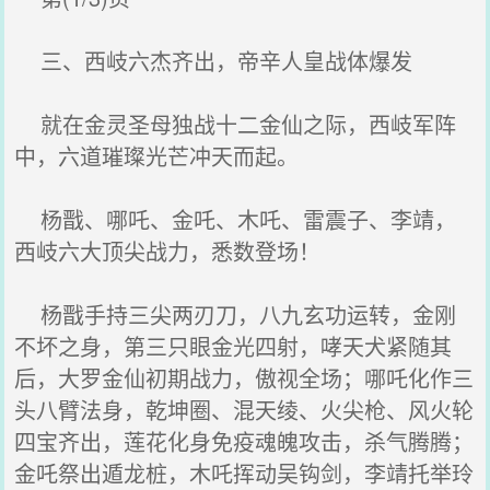
三、西岐六杰齐出，帝辛人皇战体爆发
就在金灵圣母独战十二金仙之际，西岐军阵
中，六道璀璨光芒冲天而起。
杨戬、哪吒、金吒、木吒、雷震子、李靖，
西岐六大顶尖战力，悉数登场！
杨戬手持三尖两刃刀，八九玄功运转，金刚
不坏之身，第三只眼金光四射，哮天犬紧随其
后，大罗金仙初期战力，傲视全场；哪吒化作三
头八臂法身，乾坤圈、混天绫、火尖枪、风火轮
四宝齐出，莲花化身免疫魂魄攻击，杀气腾腾；
金吒祭出遁龙桩，木吒挥动吴钩剑，李靖托举玲