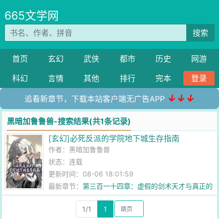
665文学网
搜索
首页
玄幻
武侠
都市
历史
网游
科幻
言情
其他
排行
完本
登录
↓↓↓
追看新章节，下载本站客户端无广告APP
黑暗加鲁鲁兽-搜索结果(共1条记录)
[玄幻]必死反派的学院地下城生存指南
作者：
黑暗加鲁鲁兽
状态：连载
更新时间：08-06 18:01:59
最新章节：
第三百一十四章：虚假的剑术天才与真正的
剑术天才（加更）
1/1
1