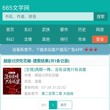
665文学网
搜索
首页
玄幻
武侠
都市
历史
网游
科幻
言情
其他
排行
完本
登录
↓↓↓
追看新章节，下载本站客户端无广告APP
超级讨厌吃花椒-搜索结果(共1条记录)
[言情]两眼一睁，没有谈情只有说案
作者：
超级讨厌吃花椒
状态：连载
更新时间：07-28 21:22:32
最新章节：
第二百零二章 大结局
1/1
1