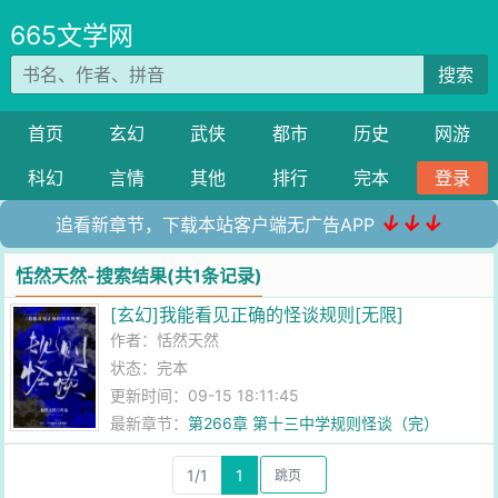
665文学网
搜索
首页
玄幻
武侠
都市
历史
网游
科幻
言情
其他
排行
完本
登录
↓↓↓
追看新章节，下载本站客户端无广告APP
恬然天然-搜索结果(共1条记录)
[玄幻]我能看见正确的怪谈规则[无限]
作者：
恬然天然
状态：完本
更新时间：09-15 18:11:45
最新章节：
第266章 第十三中学规则怪谈（完）
1/1
1