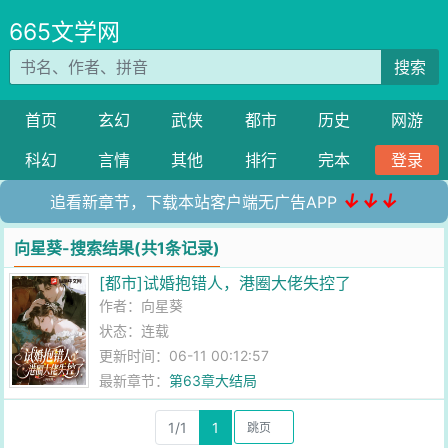
665文学网
搜索
首页
玄幻
武侠
都市
历史
网游
科幻
言情
其他
排行
完本
登录
↓↓↓
追看新章节，下载本站客户端无广告APP
向星葵-搜索结果(共1条记录)
[都市]试婚抱错人，港圈大佬失控了
作者：
向星葵
状态：连载
更新时间：06-11 00:12:57
最新章节：
第63章大结局
1/1
1