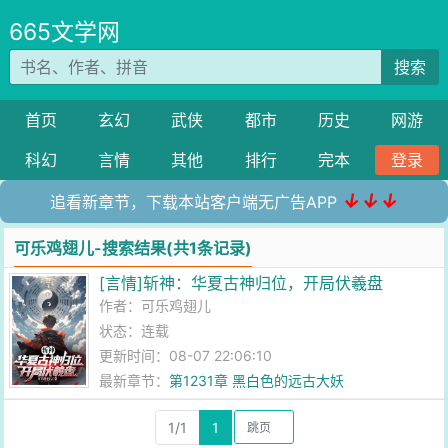
665文学网
搜索
首页
玄幻
武侠
都市
历史
网游
科幻
言情
其他
排行
完本
登录
↓↓↓
追看新章节，下载本站客户端无广告APP
可乐鸡翅儿-搜索结果(共1条记录)
[言情]斩神：华夏古神归位，开局伏羲盘
作者：
可乐鸡翅儿
状态：连载
更新时间：08-07 22:06:10
最新章节：
第1231章 黑白色的远古大妖
1/1
1