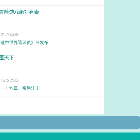
字冒险游戏绝对有毒
2:13:08
《镜中世界管理员》已发布
后医天下
乖
3:22:33
百一十九章 帝后江山