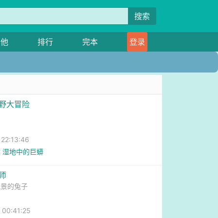
搜索
其他
排行
完本
登录
荒野大冒险
2:13:46
 湿地中的巨蟒
师
风景的兔子
0:41:25