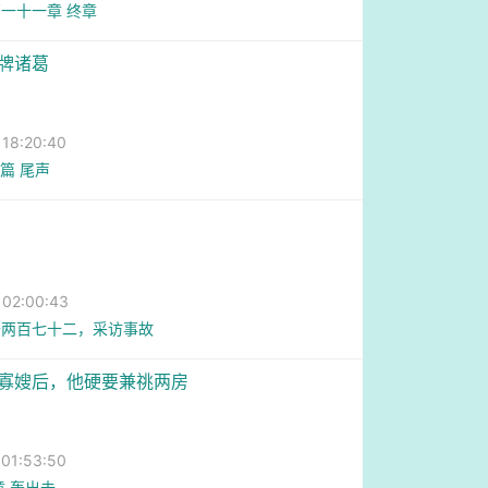
一十一章 终章
冒牌诸葛
8:20:40
3篇 尾声
2:00:43
千两百七十二，采访事故
傅寡嫂后，他硬要兼祧两房
1:53:50
章 轰出去