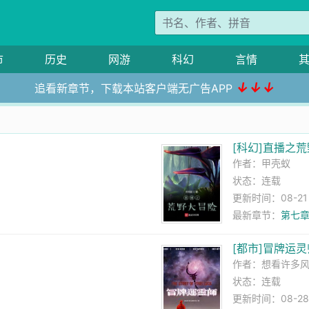
市
历史
网游
科幻
言情
↓↓↓
追看新章节，下载本站客户端无广告APP
[科幻]直播之
作者：
甲壳蚁
状态：连载
更新时间：08-21 2
最新章节：
第七章
[都市]冒牌运灵
作者：
想看许多
状态：连载
更新时间：08-28 0