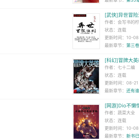
[武侠]异世冒
作者：
会写书的
状态：连载
更新时间：10-08 1
）
最新章节：
第三卷
[科幻]冒牌大英
作者：
七十二编
状态：连载
更新时间：08-21 2
最新章节：
还有
[网游]Dio不
作者：
蔬菜大全
状态：连载
更新时间：10-08 1
最新章节：
新书