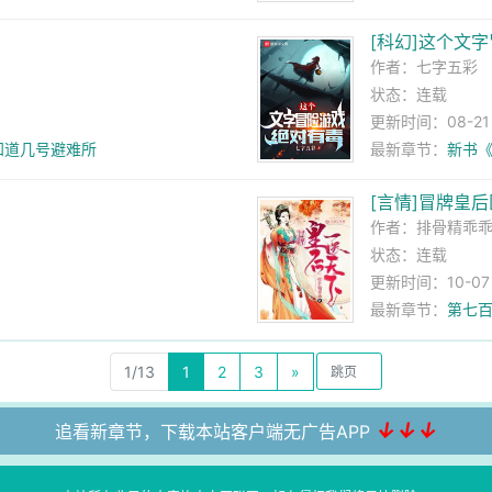
[科幻]这个文
作者：
七字五彩
状态：连载
更新时间：08-21 2
知道几号避难所
最新章节：
新书
[言情]冒牌皇
作者：
排骨精乖
状态：连载
更新时间：10-07 1
最新章节：
第七
1/13
1
2
3
»
↓↓↓
追看新章节，下载本站客户端无广告APP