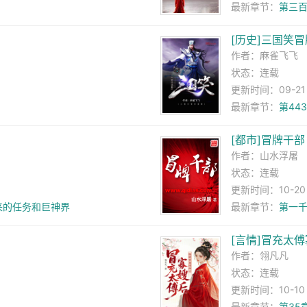
最新章节：
第三百
[历史]三国笑
作者：
麻雀飞飞
状态：连载
更新时间：09-21 1
最新章节：
第44
[都市]冒牌干部
作者：
山水浮屠
状态：连载
更新时间：10-20 0
来的任务和巨神界
最新章节：
第一
[言情]冒充太
作者：
翎凡凡
状态：连载
更新时间：10-10 0
最新章节：
第35