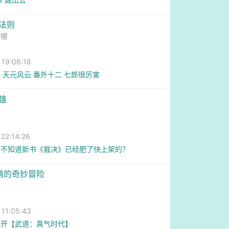
险法则
柠檬
9:06:18
 天元风云 番外十二 七郎很厉害
雄
2:14:26
谁不知道新书《裁决》已经肥了快上架的？
懒惰的奇妙冒险
1:05:43
已开【武道：真气时代】