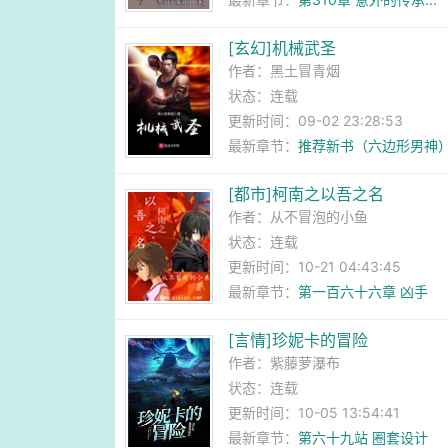
[玄幻]机械武圣
作者：
黑土冒青烟
状态：连载
更新时间：09-02 23:28:53
最新章节：
推荐新书（六边形男神
[都市]柯南之以吾之名
作者：
从不冒泡的小鱼
状态：连载
更新时间：10-21 04:43:45
最新章节：
第一百六十六章 凶手
[言情]珍妮卡的冒险
作者：
紫藤萝瀑布
状态：连载
更新时间：10-05 13:54:41
最新章节：
第六十九站 圈套设计