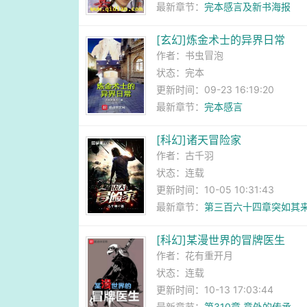
最新章节：
完本感言及新书海报
[玄幻]炼金术士的异界日常
作者：
书虫冒泡
状态：完本
更新时间：09-23 16:19:20
最新章节：
完本感言
[科幻]诸天冒险家
作者：
古千羽
状态：连载
更新时间：10-05 10:31:43
最新章节：
第三百六十四章突如其
[科幻]某漫世界的冒牌医生
作者：
花有重开月
状态：连载
更新时间：10-13 17:03:44
最新章节：
第310章 意外的传承...