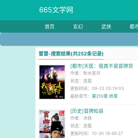
665文学网
首页
玄幻
武侠
都
冒冒-搜索结果(共252条记录)
[都市]天医：我真不是冒牌货
作者：
秋水星月
状态：连载
更新时间：09-23 05:19:03
最新章节：
第210章 终章
[历史]冒牌知县
作者：
沐轶
状态：连载
更新时间：10-20 18:48:27