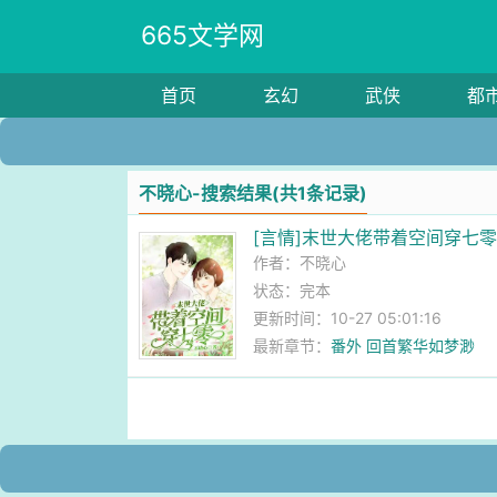
665文学网
首页
玄幻
武侠
都
不晓心-搜索结果(共1条记录)
[言情]末世大佬带着空间穿七
作者：
不晓心
状态：完本
更新时间：10-27 05:01:16
最新章节：
番外 回首繁华如梦渺