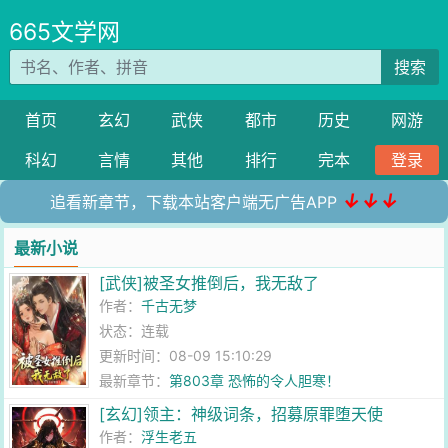
665文学网
搜索
首页
玄幻
武侠
都市
历史
网游
科幻
言情
其他
排行
完本
登录
↓↓↓
追看新章节，下载本站客户端无广告APP
最新小说
[武侠]被圣女推倒后，我无敌了
作者：
千古无梦
状态：连载
更新时间：08-09 15:10:29
最新章节：
第803章 恐怖的令人胆寒！
[玄幻]领主：神级词条，招募原罪堕天使
作者：
浮生老五