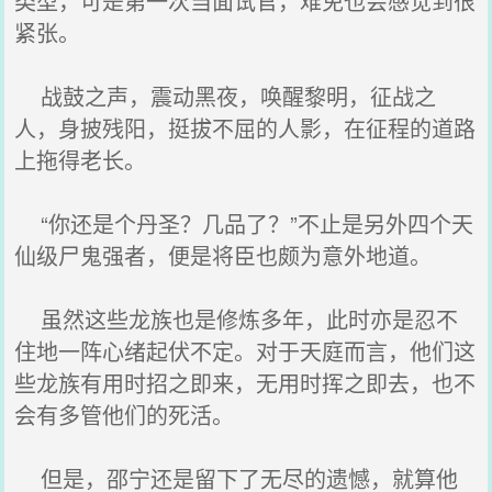
类型，可是第一次当面试官，难免也会感觉到很
紧张。
战鼓之声，震动黑夜，唤醒黎明，征战之
人，身披残阳，挺拔不屈的人影，在征程的道路
上拖得老长。
“你还是个丹圣？几品了？”不止是另外四个天
仙级尸鬼强者，便是将臣也颇为意外地道。
虽然这些龙族也是修炼多年，此时亦是忍不
住地一阵心绪起伏不定。对于天庭而言，他们这
些龙族有用时招之即来，无用时挥之即去，也不
会有多管他们的死活。
但是，邵宁还是留下了无尽的遗憾，就算他