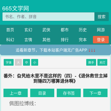
665文学网
搜索
首页
玄幻
武侠
都市
历史
网游
科幻
言情
其他
排行
完本
登录
追看新章节，下载本站客户端无广告APP
↓↓↓
字体
大
中
小
换手
关灯
番外：旮旯给木里不是这样的（四）-《退休救世主掉
到锤四万哪算退休啊》
上一章
目录
存书签
下一章
佩图拉博线：