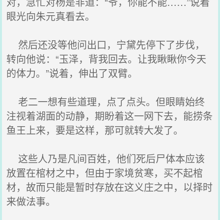
对，急忙对杨是非道：“爷，你能不能……”说着
眼光向朱元真看去。
然后还没等他问出口，宁黛先停下了步伐，
转向他说：“玉泽，背我回去。让我瞅瞅你今天
的体力。”说着，伸出了双臂。
老二一想有些道理，点了点头。但眼睛始终
注视着湖面的动静，期盼着这一网下去，能捞条
鱼王上来，要是这样，那可就转大发了。
这些人乃是凡间百姓，他们死后尸体本应该
放置在棺材之中，但由于家境贫寒，买不起棺
材，故而只能是暂时存放在这义庄之中，以择时
来做法事。