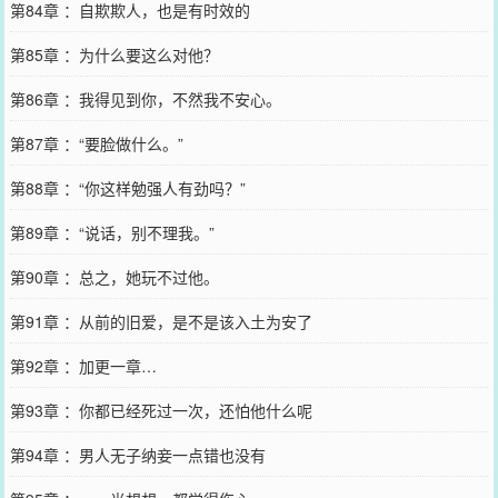
第84章 ：自欺欺人，也是有时效的
第85章 ：为什么要这么对他？
第86章 ：我得见到你，不然我不安心。
第87章 ：“要脸做什么。”
第88章 ：“你这样勉强人有劲吗？”
第89章 ：“说话，别不理我。”
第90章 ：总之，她玩不过他。
第91章 ：从前的旧爱，是不是该入土为安了
第92章 ：加更一章…
第93章 ：你都已经死过一次，还怕他什么呢
第94章 ：男人无子纳妾一点错也没有