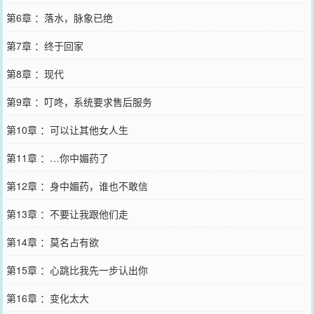
第6章 ：落水，脉象已绝
第7章 ：终于回家
第8章 ：现代
第9章 ：叮咚，系统要求售后服务
第10章 ：可以让其他女人生
第11章 ：…你中媚药了
第12章 ：身中媚药，谁也不敢信
第13章 ：不要让我跟他们走
第14章 ：莫名占有欲
第15章 ：心跳比我先一步认出你
第16章 ：变化太大