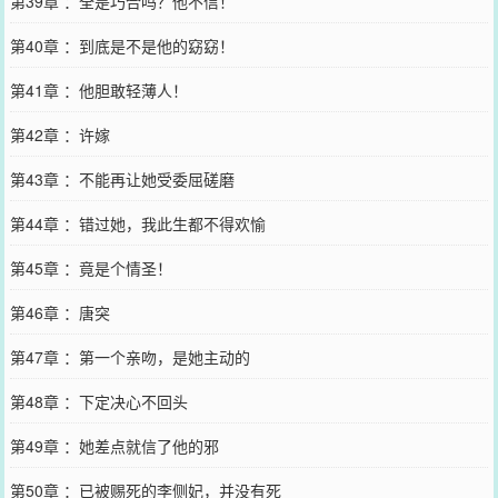
第39章 ：全是巧合吗？他不信！
第40章 ：到底是不是他的窈窈！
第41章 ：他胆敢轻薄人！
第42章 ：许嫁
第43章 ：不能再让她受委屈磋磨
第44章 ：错过她，我此生都不得欢愉
第45章 ：竟是个情圣！
第46章 ：唐突
第47章 ：第一个亲吻，是她主动的
第48章 ：下定决心不回头
第49章 ：她差点就信了他的邪
第50章 ：已被赐死的李侧妃，并没有死