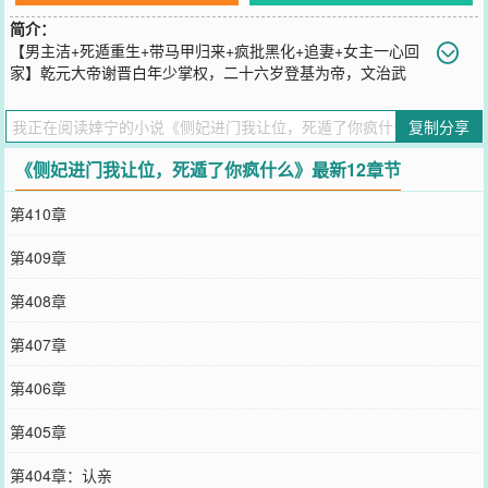
简介：
【男主洁+死遁重生+带马甲归来+疯批黑化+追妻+女主一心回
家】乾元大帝谢晋白年少掌权，二十六岁登基为帝，文治武
功，彪炳史册但他无情无欲，无妻无妾，最后无嗣而终，间接造成长
达百年的乱世后世史学家们推断他不是身体有隐疾，就是不喜女人第
复制分享
一次带着系统任务攻略谢晋白为了教会他懂得情爱，喜欢女人，崔令
窈把自己嫁给了他成婚足足两年，总算完成任务她按捺住愧疚，毫不
《侧妃进门我让位，死遁了你疯什么》最新12章节
犹豫选择脱离世界系统却告诉她，谢晋白的攻略值已满，自动激活一
年冷静期于是，崔令窈被迫留下‘冷静’一年可就在这一年内，攻略值拉
第410章
满的情况下，谢晋白竟决定要娶侧妃他无师自通的学会了当世男人的
薄情和花心崔令窈只觉得任务完成的当真不错。她看着新人进门。看
第409章
着他将另外一个女人高高捧起看着他纵容那个女人当众羞辱她直至最
后的情分也耗尽……这样也好这样她连愧疚都不用了一场落水，崔令
第408章
窈死的干净利落临死前的最后一眼冰冷刺骨的湖水中，素来冷静理智
的男人第一次失了态，疯了般朝她扑来，抱着她双目猩红，浑身颤抖
第407章
的厉害—崔令窈想，一切都结束了，他们从此再也不会有交集。没想
到三年后，系统竟又一次找上门问她，要不要再接一个任务…
第406章
您要是觉得《
侧妃进门我让位，死遁了你疯什么
》还不错的话请不要
忘记向您QQ群和微博微信里的朋友推荐哦！
第405章
第404章：认亲