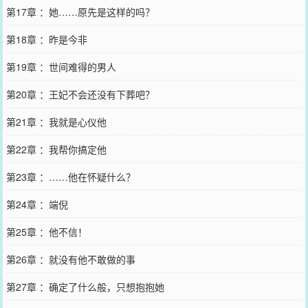
第17章 ：她……原先是这样的吗？
第18章 ：昨是今非
第19章 ：世间难得的男人
第20章 ：王妃不会还没有下葬吧？
第21章 ：我就是心仪他
第22章 ：我帮你搞定他
第23章 ：……他在怀疑什么？
第24章 ：端倪
第25章 ：他不信！
第26章 ：就没有他不敢做的事
第27章 ：确定了什么般，只想抱抱她