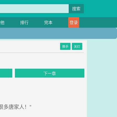
搜索
其他
排行
完本
登录
换手
关灯
下一章
多唐家人！”