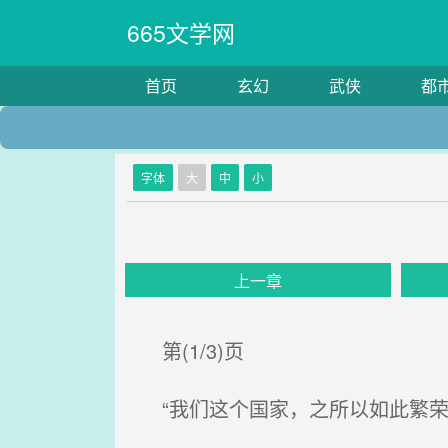
665文学网
首页
玄幻
武侠
都
字体
大
中
小
上一章
第(1/3)页
“我们这个国家，之所以如此繁荣