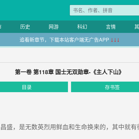
市
历史
网游
科幻
言情
追看新章节，下载本站客户端无广告APP
↓↓↓
第一卷 第118章 国士无双勋章-《主人下山》
目录
存书签
昌盛，是无数英烈用鲜血和生命换来的，其中就有很