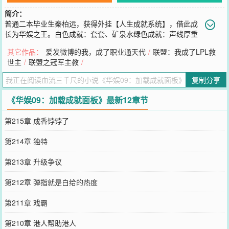
简介：
普通二本毕业生秦柏远，获得外挂【人生成就系统】，借此成
长为华娱之王。白色成就：套套、矿泉水绿色成就：声线厚重
蓝色成就：电影剧本紫色成就：仪态周正橙色成就：？？？
其它作品：
爱发微博的我，成了职业通天代
/
联盟：我成了LPL救
您要是觉得《
华娱09：加载成就面板
》还不错的话请不要忘记向您
世主
/
联盟之冠军主教
/
QQ群和微博微信里的朋友推荐哦！
复制分享
《华娱09：加载成就面板》最新12章节
第215章 成香饽饽了
第214章 独特
第213章 升级争议
第212章 弹指就是白给的热度
第211章 戏霸
第210章 港人帮助港人