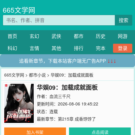
665文学网
搜索
首页
玄幻
武侠
都市
历史
网游
科幻
言情
其他
排行
完本
登录
追看新章节，下载本站客户端无广告APP
↓↓↓
665文学网
>
都市小说
> 华娱09：加载成就面板
华娱09：加载成就面板
作者：
血流三千尺
更新时间：2026-08-06 19:45:22
状态：连载
最新章节：
第215章 成香饽饽了
加入书架
点击阅读