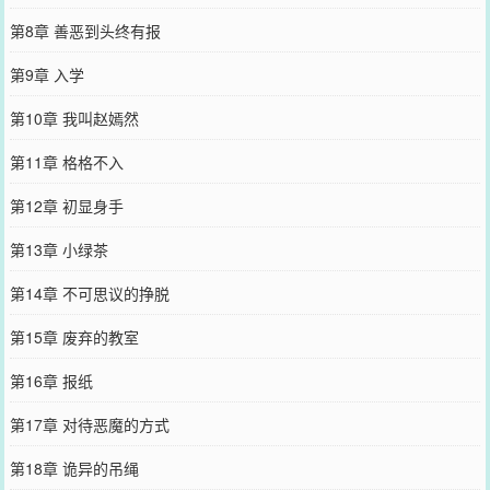
第8章 善恶到头终有报
第9章 入学
第10章 我叫赵嫣然
第11章 格格不入
第12章 初显身手
第13章 小绿茶
第14章 不可思议的挣脱
第15章 废弃的教室
第16章 报纸
第17章 对待恶魔的方式
第18章 诡异的吊绳