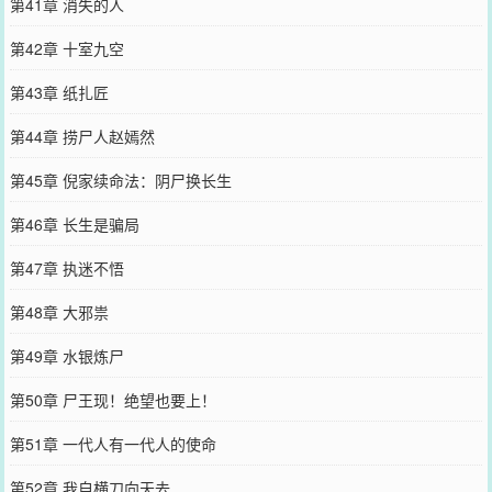
第41章 消失的人
第42章 十室九空
第43章 纸扎匠
第44章 捞尸人赵嫣然
第45章 倪家续命法：阴尸换长生
第46章 长生是骗局
第47章 执迷不悟
第48章 大邪祟
第49章 水银炼尸
第50章 尸王现！绝望也要上！
第51章 一代人有一代人的使命
第52章 我自横刀向天去