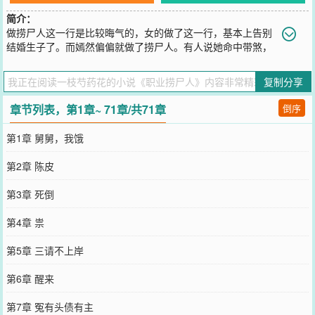
简介：
做捞尸人这一行是比较晦气的，女的做了这一行，基本上告别
结婚生子了。而嫣然偏偏就做了捞尸人。有人说她命中带煞，
克死了父母，克死了自己一家。有算命的说，她注定这辈子一个人。
她倒是不在意：“反正和尸体打交道，比和人容易多了。”毕竟她的客
复制分享
户，可都没有差评的。
您要是觉得《
职业捞尸人
》还不错的话请不要忘记向您QQ群和微博微
章节列表，第1章~ 71章/共71章
倒序
信里的朋友推荐哦！
第1章 舅舅，我饿
第2章 陈皮
第3章 死倒
第4章 祟
第5章 三请不上岸
第6章 醒来
第7章 冤有头债有主