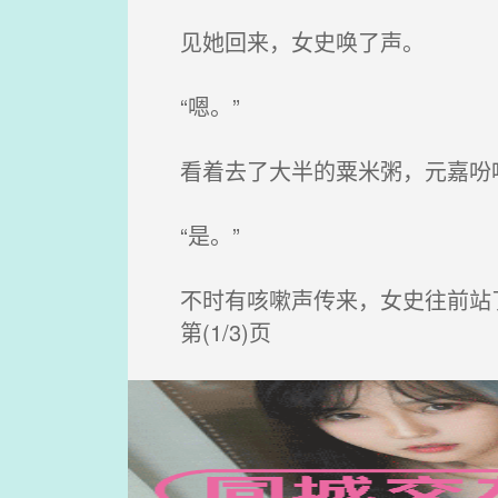
见她回来，女史唤了声。
“嗯。”
看着去了大半的粟米粥，元嘉吩咐
“是。”
不时有咳嗽声传来，女史往前站
第(1/3)页