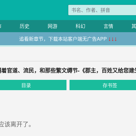
市
历史
网游
科幻
言情
追看新章节，下载本站客户端无广告APP
↓↓↓
 隔着官道、流民，和那些繁文缛节-《郡主，百姓又给您建
目录
存书签
应该离开了。