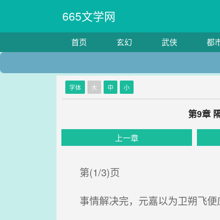
665文学网
首页
玄幻
武侠
都
字体
大
中
小
第9章
上一章
第(1/3)页
事情解决完，元嘉以为卫朔飞便