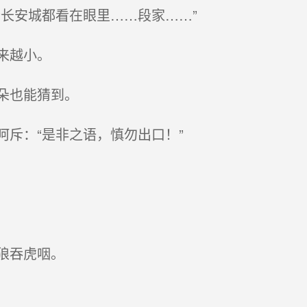
长安城都看在眼里……段家……”
来越小。
朵也能猜到。
斥：“是非之语，慎勿出口！”
狼吞虎咽。