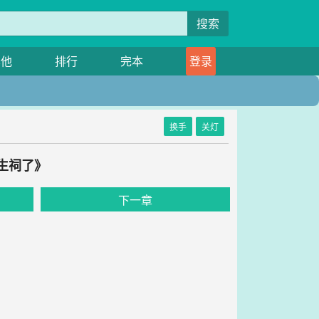
搜索
其他
排行
完本
登录
换手
关灯
生祠了》
下一章