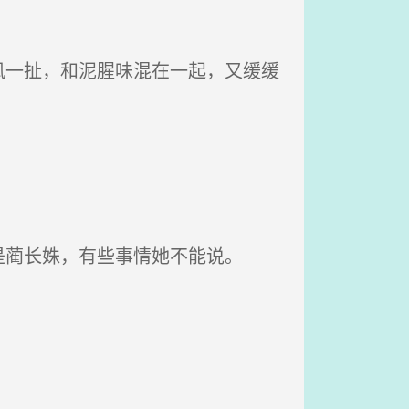
一扯，和泥腥味混在一起，又缓缓
蔺长姝，有些事情她不能说。