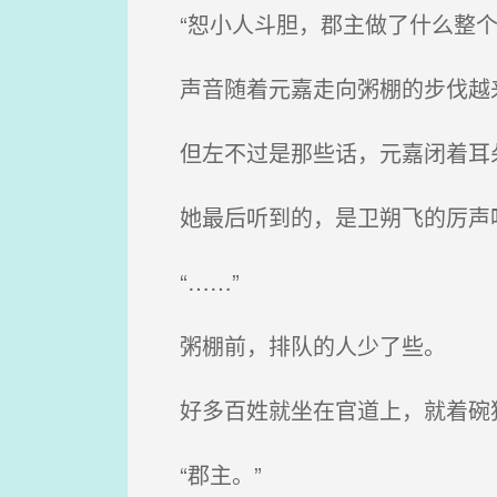
“恕小人斗胆，郡主做了什么整个
声音随着元嘉走向粥棚的步伐越
但左不过是那些话，元嘉闭着耳
她最后听到的，是卫朔飞的厉声呵
“……”
粥棚前，排队的人少了些。
好多百姓就坐在官道上，就着碗
“郡主。”