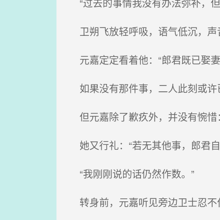
“过去的事情我没有办法弥补，但
卫朔飞放轻呼吸，语气低沉，声音
元嘉定定看着他：“郎君既已娶妻
如果没有那件事，二人此刻或许已
但元嘉除了歉疚外，并没有惋惜：
她又行礼：“若无其他事，郎君自
“我刚刚说的话仍然作数。”
转身前，元嘉听见旁边卫士忍不住