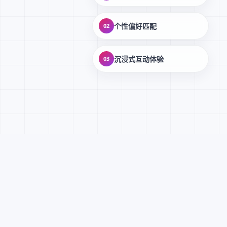
个性偏好匹配
02
沉浸式互动体验
03