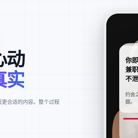
心动
你
兼
真实
不
约会
现更合适的内容。整个过程
题。