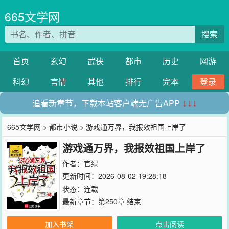
665文学网
搜索
首页
玄幻
武侠
都市
历史
网游
科幻
言情
其他
排行
完本
登录
追看新章节，下载本站客户端无广告APP
↓↓↓
665文学网
>
都市小说
> 游戏通万界，我报效祖国上岸了
游戏通万界，我报效祖国上岸了
作者：
官绿
更新时间：2026-08-02 19:28:18
状态：连载
最新章节：
第250章 结束
加入书架
点击阅读