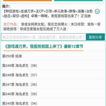
简介：
【种田游戏+连通万界+无CP+日常+单元故事+群像+温馨+治愈
+励志+架空+虚构】卓雁一睁眼，发现游戏冒出来了！正当她
以为看到的是幻觉，一个不小心就被绊倒，还摸到了游戏里的种植
其它作品：
穿成全网黑女配，我在恋综爆火
/
末日经营：我有一家
土！卓雁惊讶之余，电子屏出现了，并且要求她将高级种植土放置在
超绝旅馆
/
穿成恋爱脑女配后她成了万人迷
/
正确的位置上。什么是正确的位置？卓雁摸了摸下巴，想到了自家刚
租下来没多久的山地，吭吭哧哧地带着游戏道具进山开荒！等她布置
复制分享
完一切后，新任务发布了！卓雁大手一挥，不就是种种地嘛？简单得
很！可谁来告诉她，为什么种完田后还要负责销售？销售就算了，为
《游戏通万界，我报效祖国上岸了》最新12章节
什么是进入不同的世界？好吧，卓雁认命了，老老实实做任务，一个
不小心带了不少黑科技、稀有能源、高产种子回来。卓雁左思右想，
第250章 结束
决定全部上交祖国妈妈！从此，卓雁被国家全力护航，成为国家宝
藏。而卓雁也能安心种田开荒、勘探矿藏、建设域外基地，不断带回
第249章 海岛求生（38）
稀缺资源与黑科技。卓雁背靠祖国，一路稳扎稳打，用万界收获报效
祖国，助力文明飞升，凭实力光荣上岸！
第248章 海岛求生（37）
您要是觉得《
游戏通万界，我报效祖国上岸了
》还不错的话请不要忘
记向您QQ群和微博微信里的朋友推荐哦！
第247章 海岛求生（36）
第246章 海岛求生（35）
第245章 海岛求生（34）