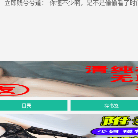
立即贱兮兮道：“你懂不少啊，是不是偷偷看了时间
目录
存书签