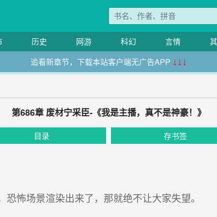
市
历史
网游
科幻
言情
追看新章节，下载本站客户端无广告APP
↓↓↓
第686章 废材宁采臣-《我是主播，真不是神豪！》
目录
存书签
恐怖场景渲染出来了，那就绝不让大家失望。