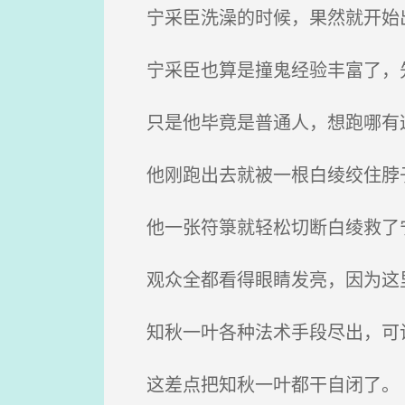
宁采臣洗澡的时候，果然就开始
宁采臣也算是撞鬼经验丰富了，先
只是他毕竟是普通人，想跑哪有
他刚跑出去就被一根白绫绞住脖子
他一张符箓就轻松切断白绫救了宁
观众全都看得眼睛发亮，因为这
知秋一叶各种法术手段尽出，可让
这差点把知秋一叶都干自闭了。