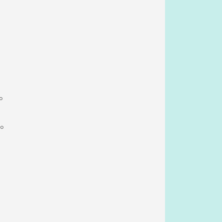
。
。
。