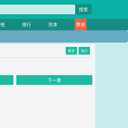
搜索
其他
排行
完本
登录
换手
关灯
下一章