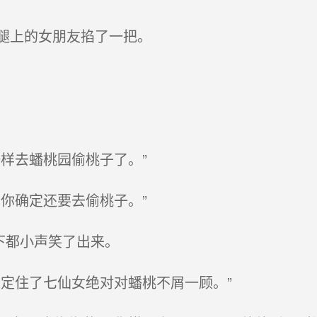
腿上的女朋友掐了一把。
样去蟠桃园偷桃子了。”
你确定还要去偷桃子。”
下都小声笑了出来。
定住了七仙女绝对对蟠桃不屑一顾。”