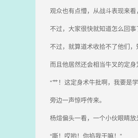
观众也有点懵，从战斗表现来看，
不过，大家很快就知道怎么回事了
不过，就算道术收拾不了他们，
而且他居然还会相当牛叉的定身
“艹！这定身术牛批啊，我要是学
旁边一声惊呼传来。
杨煊偏头一看，一个小伙眼睛放
“嘶！哎哟！你掐我干嘛！”