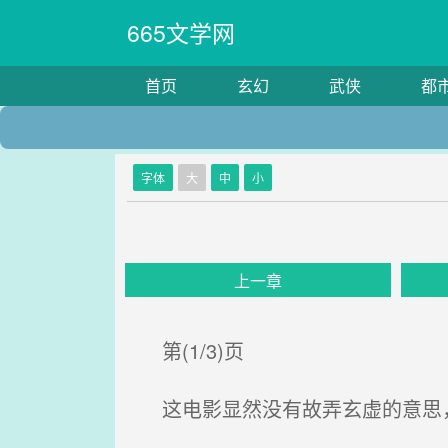
665文学网
首页
玄幻
武侠
都
字体
大
中
小
上一章
第(1/3)页
这电影显然没有故弄玄虚的意思，