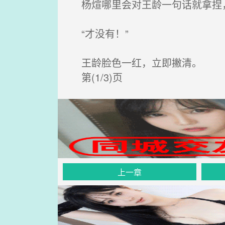
杨煊哪里会对王龄一句话就拿捏，
“才没有！”
王龄脸色一红，立即撇清。
第(1/3)页
上一章