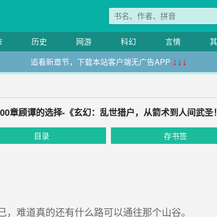
市
历史
网游
科幻
言情
追看新章节，下载本站客户端无广告APP
↓↓↓
500章顾谭的选择-《玄幻：乱世猎户，从箭术到人间武圣
目录
存书签
己，难道真的还有什么路可以通往那个山谷。