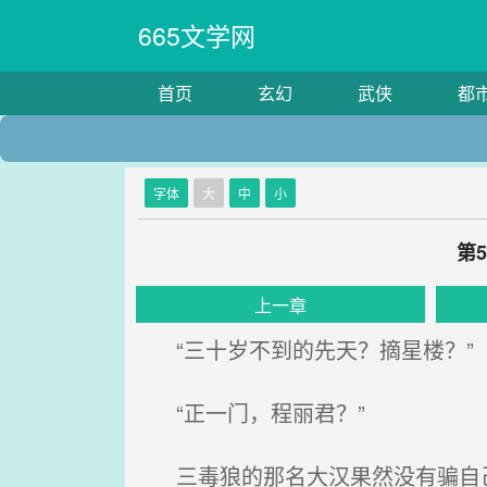
665文学网
首页
玄幻
武侠
都
字体
大
中
小
第
上一章
“三十岁不到的先天？摘星楼？”
“正一门，程丽君？”
三毒狼的那名大汉果然没有骗自