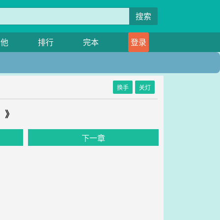
搜索
其他
排行
完本
登录
换手
关灯
！》
下一章