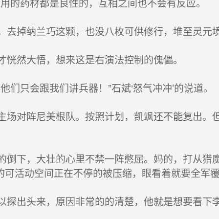
用的药材都是良性的，互相之间也不会有反应。
去掉纳兰巧这颗，也没八枚可供修行，堆至灵元
才恍然大悟，想来这是右演法控制的傀儡。
们只会跟我们讲兵器！”石斌‘怒气冲冲’的说道。
场对阵尼美根队。按照计划，凯飒还不能复出。但
倒下，大壮的心里不禁一阵憋屈。妈的，打从猎魔
的可活动空间正在不停的被压缩，眼看着就要全军
探出头来，原因非常的的清楚，他就是想要看下李