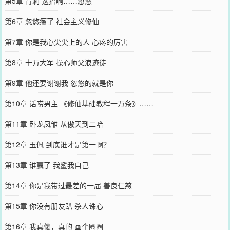
第5章 背刺 这招啊……忽悠
第6章 忽悠瘸了 社会主义修仙
第7章 你是我心尖尖上的人 心疼的厉害
第8章 十万大军 操心师父浪迹徒
第9章 他还要谢谢我 忽悠的就是你
第10章 话唠男主 《修仙基础教程一万条》……
第11章 卧龙凤雏 从傲天到二哈
第12章 玉佩 到底谁才是第一啊？
第13章 谁赢了 我鲨我自己
第14章 你是我带过最差的一届 善良仁慈
第15章 你没有朋友趴 杀人诛心
第16章 我真傻，真的 画个圈圈