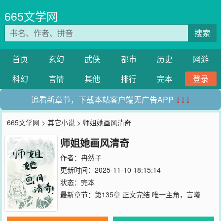
665文学网
搜索
首页
玄幻
武侠
都市
历史
网游
科幻
言情
其他
排行
完本
登录
追看新章节，下载本站客户端无广告APP
↓↓↓
665文学网
>
其它小说
> 师姐她画风清奇
师姐她画风清奇
作者：
冉然子
更新时间：2025-11-10 18:15:14
状态：完本
最新章节：
第135章 正文完结 唯一主角，言曦