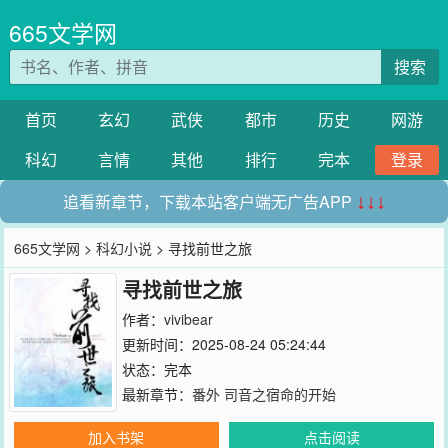
665文学网
搜索
首页
玄幻
武侠
都市
历史
网游
科幻
言情
其他
排行
完本
登录
追看新章节，下载本站客户端无广告APP
↓↓↓
665文学网
>
科幻小说
> 寻找前世之旅
寻找前世之旅
作者：
vivibear
更新时间：2025-08-24 05:24:44
状态：完本
最新章节：
番外 司音之宿命的开始
加入书架
点击阅读