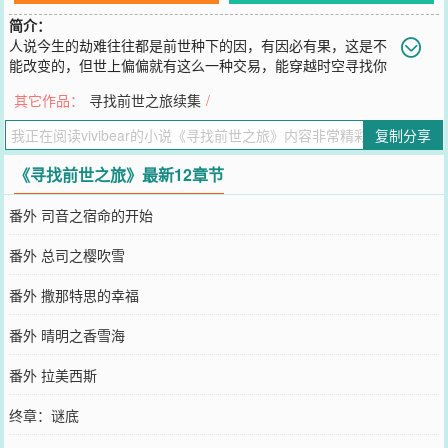
简介：
人说今生的劫难往往都是前世种下的因，有因必有果，这是不
能改变的，但世上偏偏就有这么一种交易，能穿越时空寻找你
的宿世根源，化解你的今生之劫，而你所要付出的仅仅是---------一滴
其它作品：
寻找前世之旅续集
/
眼泪。叶隐，自小被神秘师父所收养的她，精通通灵术，面对形形色
色的委托人，一次次穿越不同国度的不同时空，在一次次完成任务
复制分享
后，她是否能化解自己的劫难？她是否会在某个时空失落了自己的爱
情？
《寻找前世之旅》最新12章节
您要是觉得《
寻找前世之旅
》还不错的话请不要忘记向您QQ群和微博
微信里的朋友推荐哦！
番外 司音之宿命的开始
番外 总司之樱吹雪
番外 撒那特思的幸福
番外 晴明之香雪海
番外 拉美西斯
终章：谜底